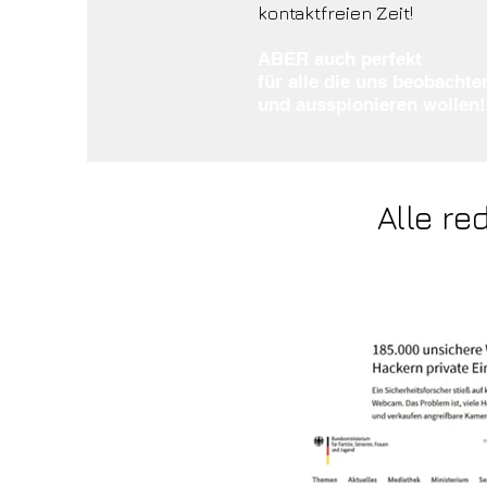
kontaktfreien Zeit!
ABER auch perfekt
für alle die uns beobachte
und ausspionieren wolle
Alle r