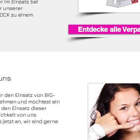
r im Einsatz bei
er unserer
LOCK zu einem
Entdecke alle Ver
 uns
ür den Einsatz von BIG-
nehmen und möchtest ein
 den Einsatz dieser
chkeit von uns
etzt an, wir sind gerne