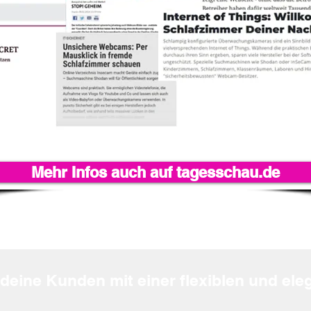
Mehr Infos auch auf tagesschau.de
deine Kunden mit einer flexiblen und el