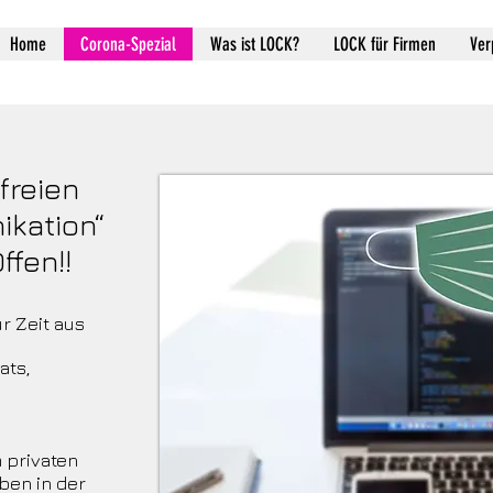
Home
Corona-Spezial
Was ist LOCK?
LOCK für Firmen
Ver
freien
kation“
ffen!!
r Zeit aus
ats,
 privaten
ben in der